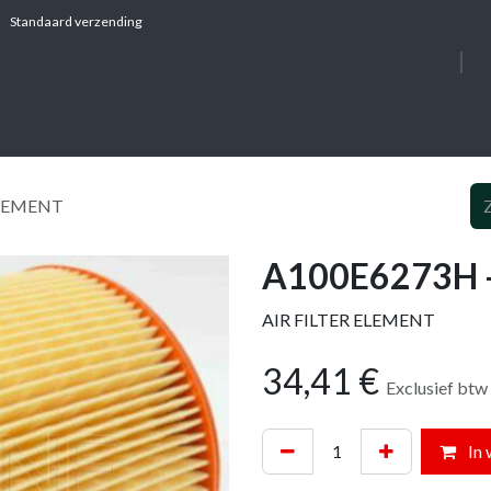
Standaard verzending
OVER ONS
DIE
ELEMENT
A100E6273H -
AIR FILTER ELEMENT
34,41
€
Exclusief btw
In 