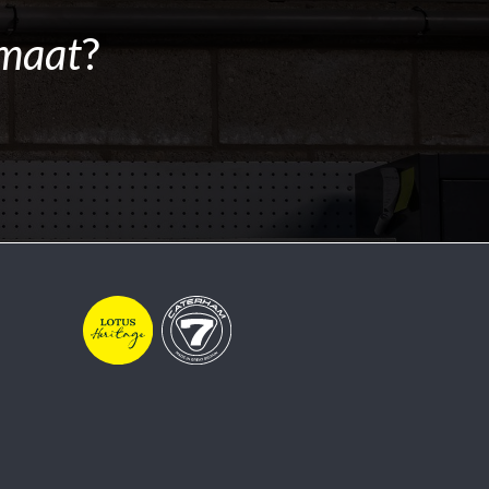
maat
?