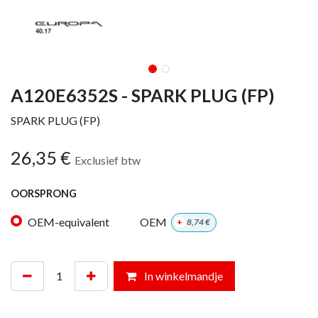
A120E6352S - SPARK PLUG (FP)
SPARK PLUG (FP)
26,35
€
Exclusief btw
OORSPRONG
OEM-equivalent
OEM
+
8,74
€
In winkelmandje