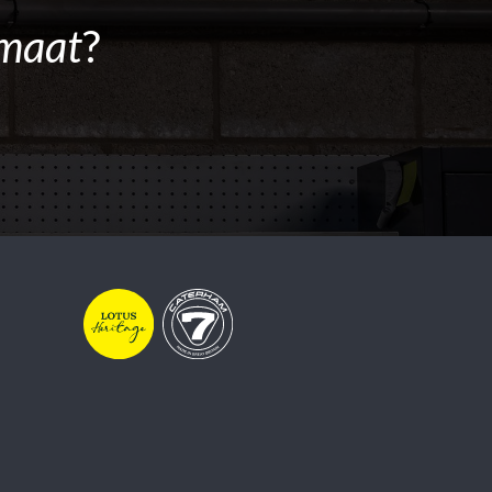
maat
?