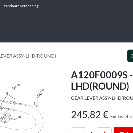
Standaard verzending
OVER ONS
DIE
 LEVER ASSY-LHD(ROUND)
A120F0009S -
LHD(ROUND)
GEAR LEVER ASSY-LHD(RO
245,82
€
Exclusief 