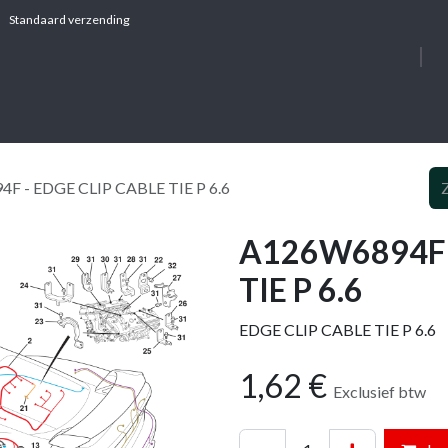
Standaard verzending
OVER ONS
DIE
F - EDGE CLIP CABLE TIE P 6.6
A126W6894F 
TIE P 6.6
EDGE CLIP CABLE TIE P 6.6
1,62
€
Exclusief btw