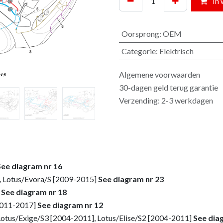
In 
Oorsprong
:
OEM
Categorie
:
Elektrisch
Algemene voorwaarden
30-dagen geld terug garantie
Verzending: 2-3 werkdagen
See diagram nr 16
, Lotus/Evora/S [2009-2015]
See diagram nr 23
]
See diagram nr 18
[2011-2017]
See diagram nr 12
Lotus/Exige/S3 [2004-2011], Lotus/Elise/S2 [2004-2011]
See dia