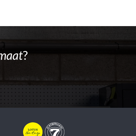
maat
?