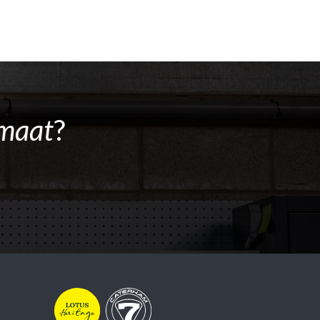
maat
?