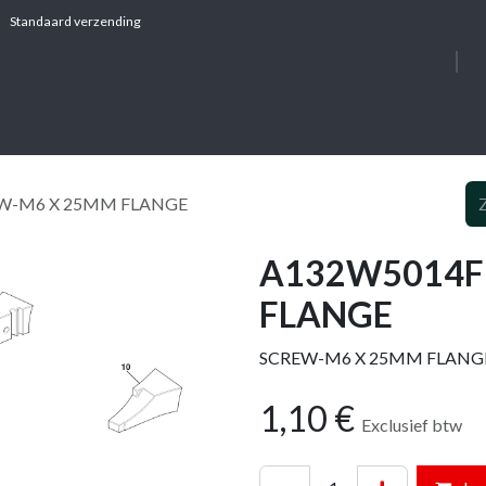
Standaard verzending
OVER ONS
DIE
EW-M6 X 25MM FLANGE
A132W5014F 
FLANGE
SCREW-M6 X 25MM FLANG
1,10
€
Exclusief btw