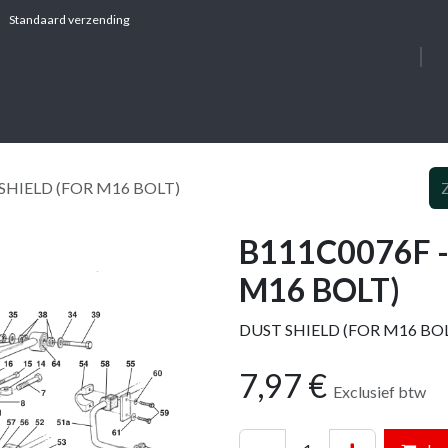
Standaard verzending
OVER ONS
DIE
 SHIELD (FOR M16 BOLT)
B111C0076F -
M16 BOLT)
DUST SHIELD (FOR M16 BO
7,97
€
Exclusief btw