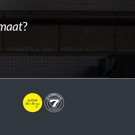
maat
?