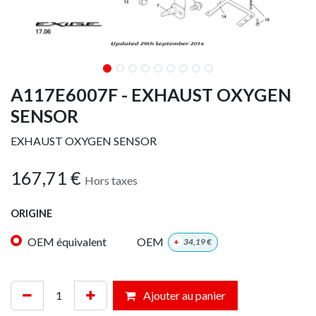
A117E6007F - EXHAUST OXYGEN
SENSOR
EXHAUST OXYGEN SENSOR
167,71
€
Hors taxes
ORIGINE
OEM équivalent
OEM
+
34,19
€
Ajouter au panier