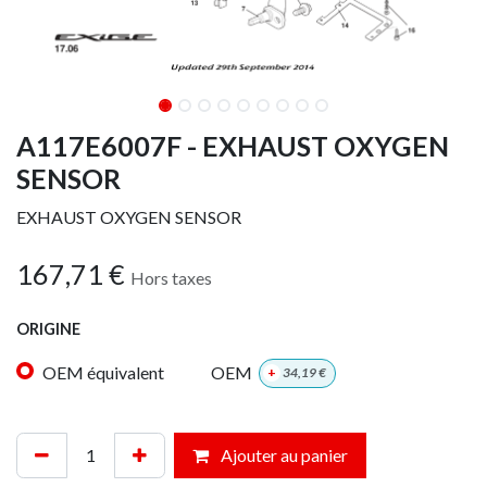
A117E6007F - EXHAUST OXYGEN
SENSOR
EXHAUST OXYGEN SENSOR
167,71
€
Hors taxes
ORIGINE
OEM équivalent
OEM
+
34,19
€
Ajouter au panier