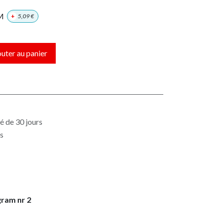
M
+
5,09
€
uter au panier
é de 30 jours
es
gram nr 2