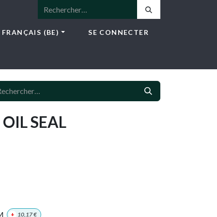
FRANÇAIS (BE)
SE CONNECTER
ICES
E-SHOP
NEWS
CONTACT
 OIL SEAL
M
+
10,17
€