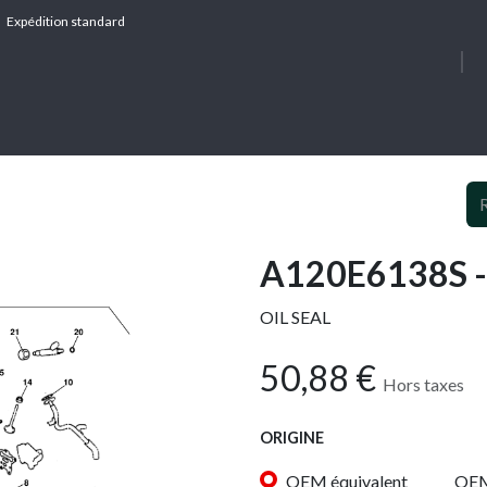
Expédition standard
À PROPOS
SERV
A120E6138S -
OIL SEAL
50,88
€
Hors taxes
ORIGINE
OEM équivalent
OE