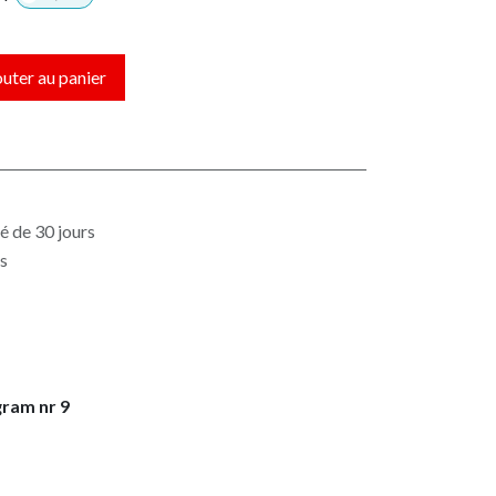
uter au panier
é de 30 jours
es
gram nr 9