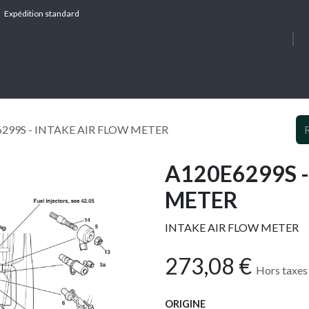
Expédition standard
À PROPOS
SERV
299S - INTAKE AIR FLOW METER
A120E6299S -
METER
INTAKE AIR FLOW METER
273,08
€
Hors taxes
ORIGINE