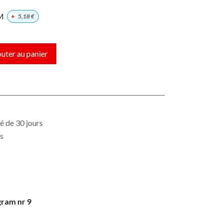
M
+
5,18
€
uter au panier
é de 30 jours
es
gram nr 9