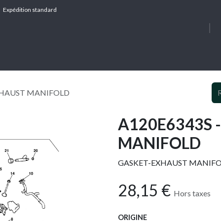
Expédition standard
À PROPOS
SERV
EXHAUST MANIFOLD
A120E6343S 
MANIFOLD
GASKET-EXHAUST MANIF
28,15
€
Hors taxes
ORIGINE