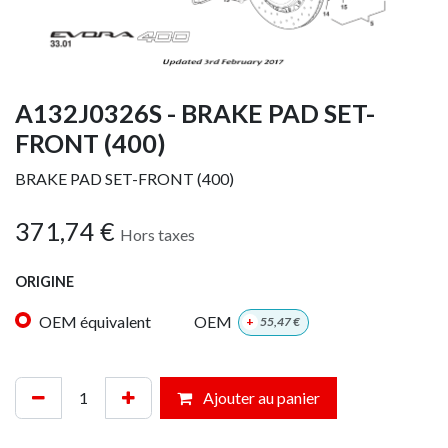
A132J0326S - BRAKE PAD SET-
FRONT (400)
BRAKE PAD SET-FRONT (400)
371,74
€
Hors taxes
ORIGINE
OEM équivalent
OEM
+
55,47
€
Ajouter au panier