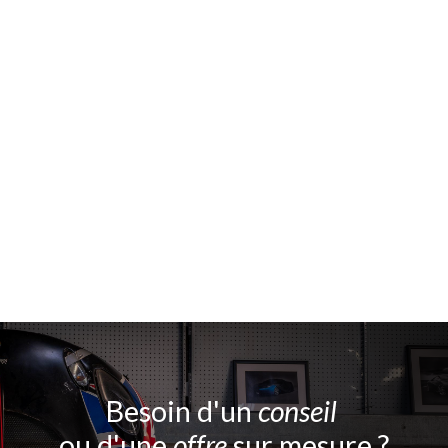
Besoin d'un
conseil
ou d'une
offre
sur mesure ?