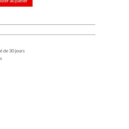
uter au panier
é de 30 jours
es