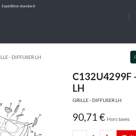
Expédition standard
À PROPOS
SERV
LLE - DIFFUSER LH
C132U4299F -
LH
GRILLE - DIFFUSER LH
90,71
€
Hors taxes