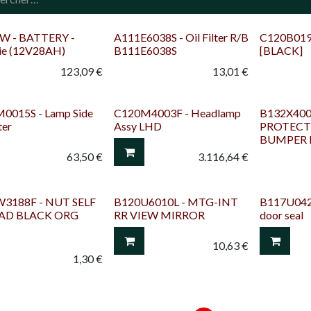
W - BATTERY -
A111E6038S - Oil Filter R/B
C120B019
rie (12V28AH)
B111E6038S
[BLACK]
123,09
€
13,01
€
0015S - Lamp Side
C120M4003F - Headlamp
B132X400
ter
Assy LHD
PROTECT
BUMPER 
63,50
€
3.116,64
€
3188F - NUT SELF
B120U6010L - MTG-INT
B117U042
AD BLACK ORG
RR VIEW MIRROR
door seal
10,63
€
1,30
€