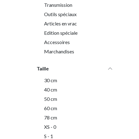
Transmission
Outils spéciaux
Articles en vrac
Edition spéciale
Accessoires
Marchandises
Taille
30 cm
40 cm
50 cm
60 cm
78 cm
XS - 0
S - 1