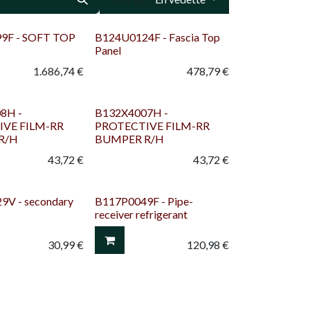
9F - SOFT TOP
B124U0124F - Fascia Top
Panel
1.686,74
€
478,79
€
8H -
B132X4007H -
IVE FILM-RR
PROTECTIVE FILM-RR
R/H
BUMPER R/H
43,72
€
43,72
€
9V - secondary
B117P0049F - Pipe-
receiver refrigerant
30,99
€
120,98
€