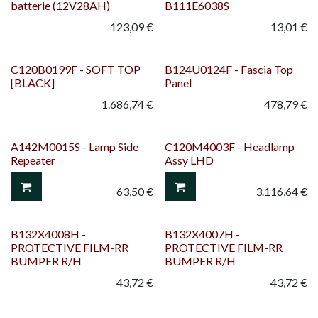
batterie (12V28AH)
B111E6038S
123,09
€
13,01
€
C120B0199F - SOFT TOP
B124U0124F - Fascia Top
[BLACK]
Panel
1.686,74
€
478,79
€
A142M0015S - Lamp Side
C120M4003F - Headlamp
Repeater
Assy LHD
63,50
€
3.116,64
€
B132X4008H -
B132X4007H -
PROTECTIVE FILM-RR
PROTECTIVE FILM-RR
BUMPER R/H
BUMPER R/H
43,72
€
43,72
€