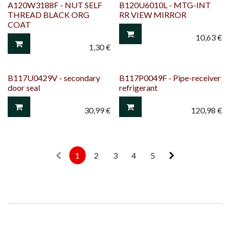
A120W3188F - NUT SELF
B120U6010L - MTG-INT
THREAD BLACK ORG
RR VIEW MIRROR
COAT
10,63
€
1,30
€
B117U0429V - secondary
B117P0049F - Pipe-receiver
door seal
refrigerant
30,99
€
120,98
€
1
2
3
4
5