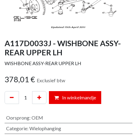
A117D0033J - WISHBONE ASSY-
REAR UPPER LH
WISHBONE ASSY-REAR UPPER LH
378,01
€
Exclusief btw
In winkelmandje
Oorsprong
:
OEM
Categorie
:
Wielophanging