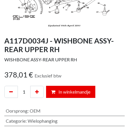
A117D0034J - WISHBONE ASSY-
REAR UPPER RH
WISHBONE ASSY-REAR UPPER RH
378,01
€
Exclusief btw
In winkelmandje
Oorsprong
:
OEM
Categorie
:
Wielophanging