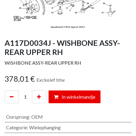
A117D0034J - WISHBONE ASSY-
REAR UPPER RH
WISHBONE ASSY-REAR UPPER RH
378,01
€
Exclusief btw
In winkelmandje
Oorsprong
:
OEM
Categorie
:
Wielophanging