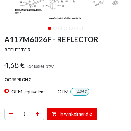
A117M6026F - REFLECTOR
REFLECTOR
4,68
€
Exclusief btw
OORSPRONG
OEM-equivalent
OEM
+
1,04
€
In winkelmandje