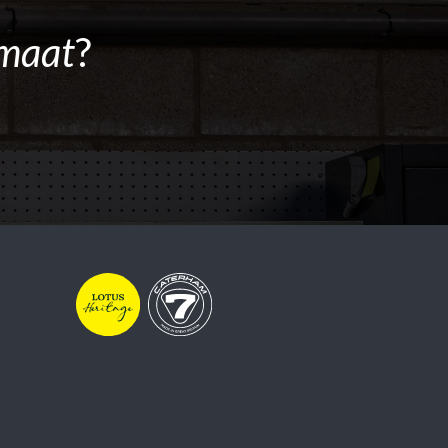
maat
?