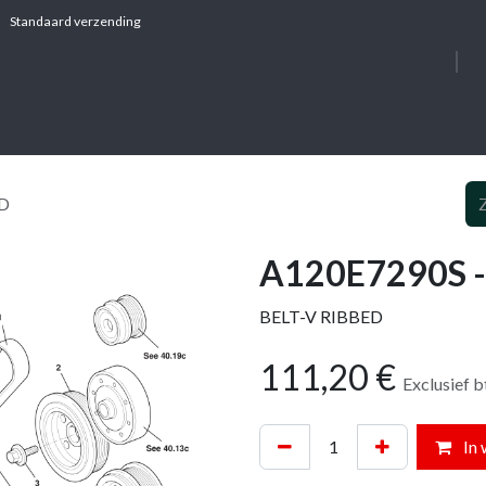
Standaard verzending
OVER ONS
DIE
ED
A120E7290S -
BELT-V RIBBED
111,20
€
Exclusief 
In 