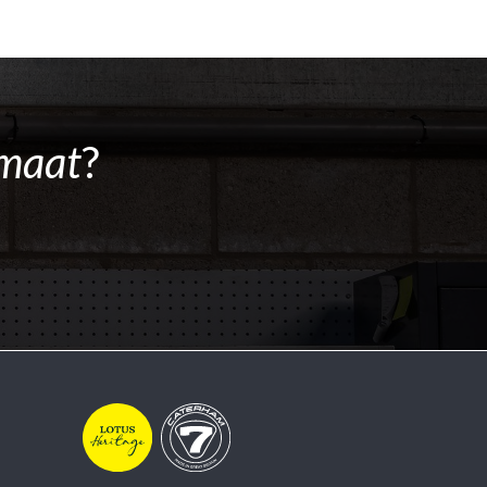
maat
?