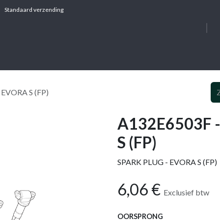
Standaard verzending
OVER ONS
DIE
 EVORA S (FP)
A132E6503F -
S (FP)
SPARK PLUG - EVORA S (FP)
6,06
€
Exclusief btw
OORSPRONG