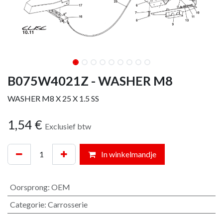
B075W4021Z - WASHER M8
WASHER M8 X 25 X 1.5 SS
1,54
€
Exclusief btw
In winkelmandje
Oorsprong
:
OEM
Categorie
:
Carrosserie