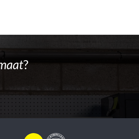
maat
?