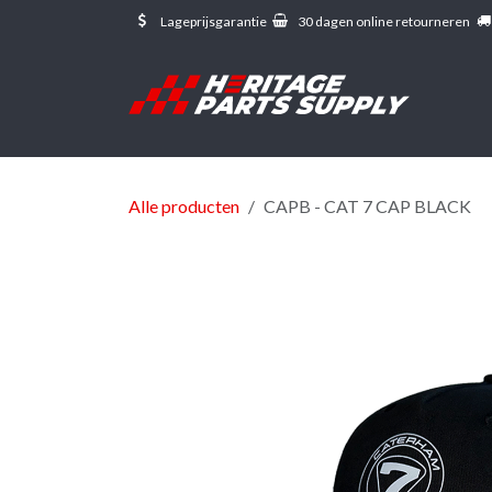
Overslaan naar inhoud
Lageprijsgarantie
30 dagen online retourneren
Alle producten
CAPB - CAT 7 CAP BLACK