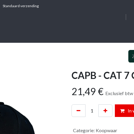
Standaard verzending
OVER ONS
DIE
CAPB - CAT 7
21,49
€
Exclusief btw
In 
Categorie
:
Koopwaar