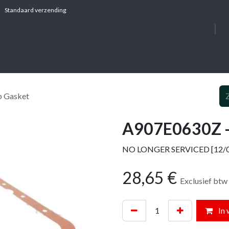
Standaard verzending
OVER ONS
DIE
p Gasket
A907E0630Z -
NO LONGER SERVICED [12/0
28,65
€
Exclusief btw
In 