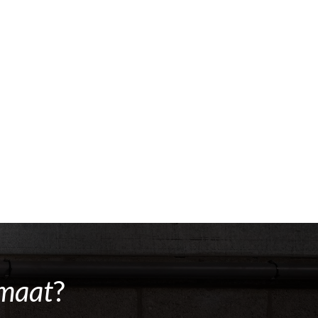
maat
?