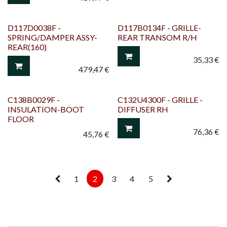
D117D0038F -
D117B0134F - GRILLE-
SPRING/DAMPER ASSY-
REAR TRANSOM R/H
REAR(160)
35,33
€
479,47
€
C138B0029F -
C132U4300F - GRILLE -
INSULATION-BOOT
DIFFUSER RH
FLOOR
76,36
€
45,76
€
1
2
3
4
5