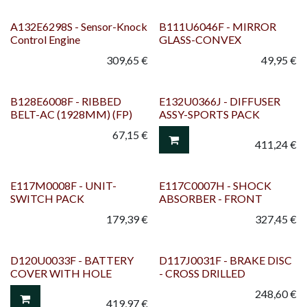
A132E6298S - Sensor-Knock
B111U6046F - MIRROR
Control Engine
GLASS-CONVEX
309,65
€
49,95
€
B128E6008F - RIBBED
E132U0366J - DIFFUSER
BELT-AC (1928MM) (FP)
ASSY-SPORTS PACK
67,15
€
411,24
€
E117M0008F - UNIT-
E117C0007H - SHOCK
SWITCH PACK
ABSORBER - FRONT
179,39
€
327,45
€
D120U0033F - BATTERY
D117J0031F - BRAKE DISC
COVER WITH HOLE
- CROSS DRILLED
248,60
€
419,97
€