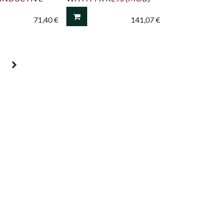
71,40
€
141,07
€