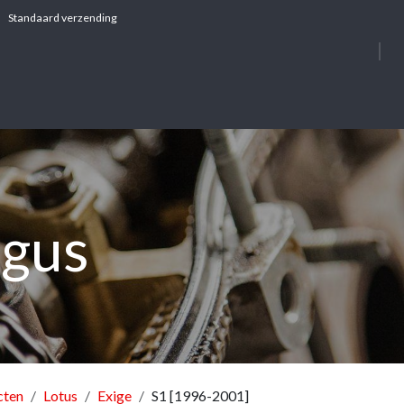
Standaard verzending
OVER ONS
DIE
ogus
cten
Lotus
Exige
S1 [1996-2001]