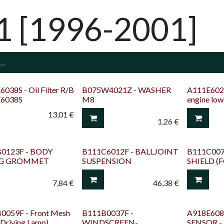
1 [1996-2001]
038S - Oil Filter R/B
B075W4021Z - WASHER
A111E6029F
6038S
M8
engine low
13,01
€
1,26
€
0123F - BODY
B111C6012F - BALLJOINT
B111C007
NG GROMMET
SUSPENSION
SHIELD (
7,84
€
46,38
€
0059F - Front Mesh
B111B0037F -
A918E608
 (Driving Lamp)
WINDSCREEN-
SENSOR -