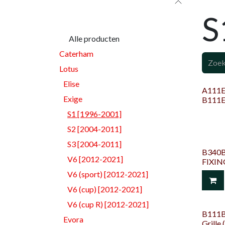
Categorieën
S
Alle producten
Caterham
Lotus
Elise
A111E6
Exige
B111E
S1 [1996-2001]
S2 [2004-2011]
S3 [2004-2011]
B340B
V6 [2012-2021]
FIXI
V6 (sport) [2012-2021]
V6 (cup) [2012-2021]
V6 (cup R) [2012-2021]
B111B
Evora
Grille