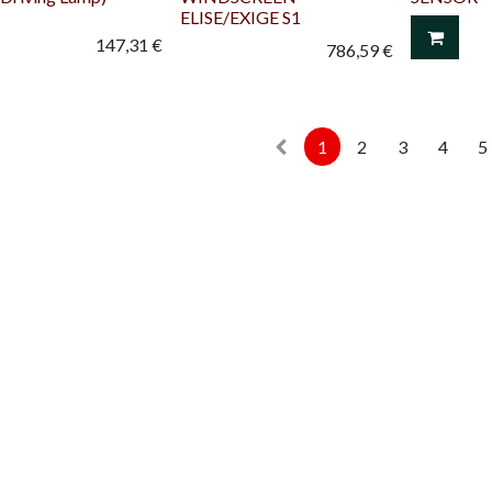
ELISE/EXIGE S1
147,31
€
786,59
€
1
2
3
4
5