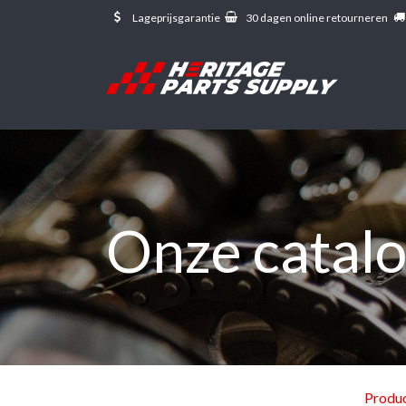
Overslaan naar inhoud
Lageprijsgarantie
30 dagen online retourneren
Onze catal
Produ