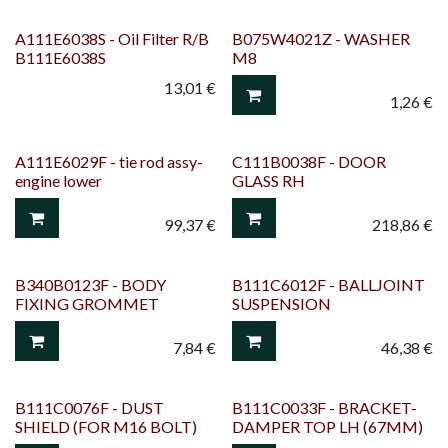
A111E6038S - Oil Filter R/B
B075W4021Z - WASHER
B111E6038S
M8
13,01
€
1,26
€
A111E6029F - tie rod assy-
C111B0038F - DOOR
engine lower
GLASS RH
99,37
€
218,86
€
B340B0123F - BODY
B111C6012F - BALLJOINT
FIXING GROMMET
SUSPENSION
7,84
€
46,38
€
B111C0076F - DUST
B111C0033F - BRACKET-
SHIELD (FOR M16 BOLT)
DAMPER TOP LH (67MM)