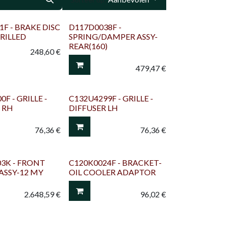
1F - BRAKE DISC
D117D0038F -
DRILLED
SPRING/DAMPER ASSY-
REAR(160)
248,60
€
479,47
€
F - GRILLE -
C132U4299F - GRILLE -
 RH
DIFFUSER LH
76,36
€
76,36
€
3K - FRONT
C120K0024F - BRACKET-
ASSY-12 MY
OIL COOLER ADAPTOR
2.648,59
€
96,02
€