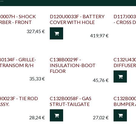
0007H - SHOCK
D120U0033F - BATTERY
D117J003
RBER - FRONT
COVER WITH HOLE
- CROSS 
327,45
€
419,97
€
0134F - GRILLE-
C138B0029F -
C132U4300
 TRANSOM R/H
INSULATION-BOOT
DIFFUSER
FLOOR
35,33
€
45,76
€
0023F - TIE ROD
C132B0058F - GAS
C132B000
SSY.
STRUT-TAILGATE
BUMPER 
28,24
€
27,02
€