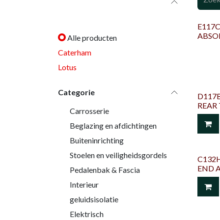
Categorieën
E117C
ABSO
Alle producten
Caterham
Lotus
Categorie
D117B
REAR
Carrosserie
Beglazing en afdichtingen
Buiteninrichting
Stoelen en veiligheidsgordels
C132H
END A
Pedalenbak & Fascia
Interieur
geluidsisolatie
Elektrisch