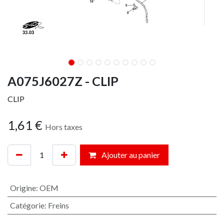
A075J6027Z - CLIP
CLIP
1,61
€
Hors taxes
Ajouter au panier
Origine
:
OEM
Catégorie
:
Freins