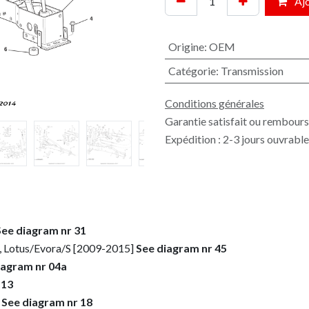
Ajo
Origine
:
OEM
Catégorie
:
Transmission
Conditions générales
Garantie satisfait ou rembours
Expédition : 2-3 jours ouvrabl
See diagram nr 31
, Lotus/Evora/S [2009-2015]
See diagram nr 45
iagram nr 04a
 13
]
See diagram nr 18