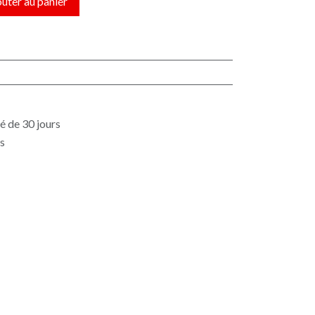
uter au panier
é de 30 jours
es