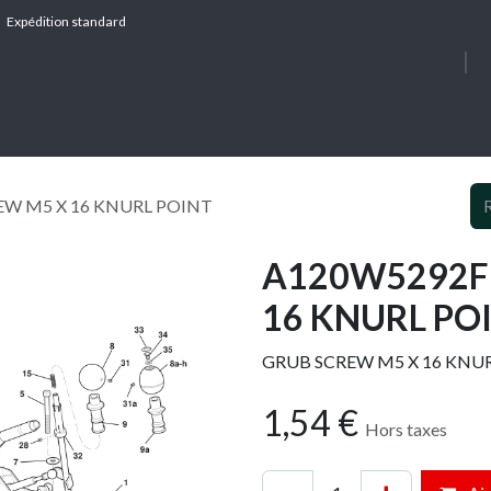
Expédition standard
À PROPOS
SERV
EW M5 X 16 KNURL POINT
A120W5292F 
16 KNURL PO
GRUB SCREW M5 X 16 KNU
1,54
€
Hors taxes