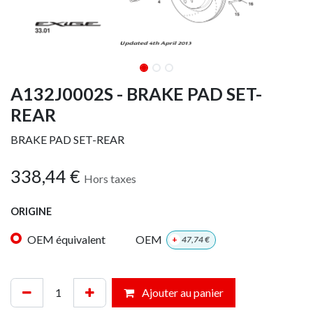
A132J0002S - BRAKE PAD SET-
REAR
BRAKE PAD SET-REAR
338,44
€
Hors taxes
ORIGINE
OEM équivalent
OEM
+
47,74
€
Ajouter au panier