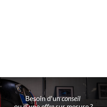
Besoin d'un
conseil
ou d'une
offre
sur mesure ?