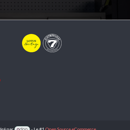
m
éré par
- Le #1
Open Source eCommerce