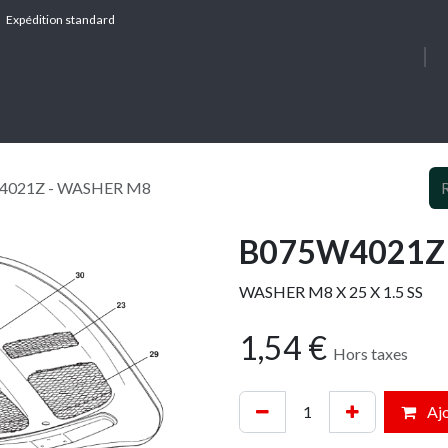
Expédition standard
À PROPOS
SERV
4021Z - WASHER M8
B075W4021Z 
WASHER M8 X 25 X 1.5 SS
1,54
€
Hors taxes
Ajo