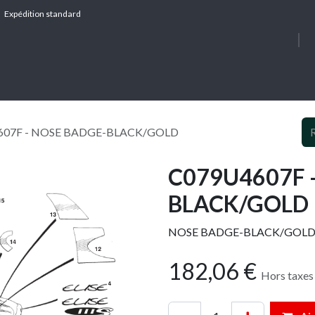
Expédition standard
À PROPOS
SERV
607F - NOSE BADGE-BLACK/GOLD
C079U4607F 
BLACK/GOLD
NOSE BADGE-BLACK/GOL
182,06
€
Hors taxes