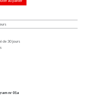
uter au panier
eurs
é de 30 jours
es
gram nr 01a