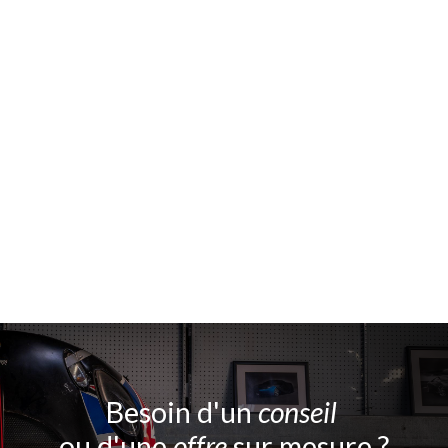
Besoin d'un
conseil
ou d'une
offre
sur mesure ?