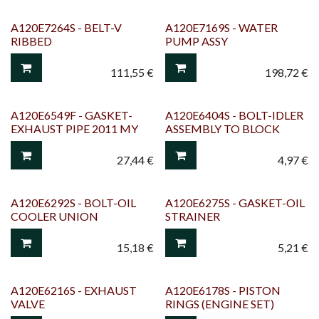
A120E7264S - BELT-V
A120E7169S - WATER
RIBBED
PUMP ASSY
111,55
€
198,72
€
A120E6549F - GASKET-
A120E6404S - BOLT-IDLER
EXHAUST PIPE 2011 MY
ASSEMBLY TO BLOCK
27,44
€
4,97
€
A120E6292S - BOLT-OIL
A120E6275S - GASKET-OIL
COOLER UNION
STRAINER
15,18
€
5,21
€
A120E6216S - EXHAUST
A120E6178S - PISTON
VALVE
RINGS (ENGINE SET)