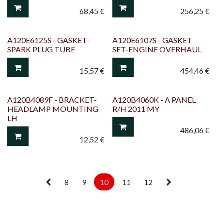
68,45
€
256,25
€
A120E6125S - GASKET-
A120E6107S - GASKET
SPARK PLUG TUBE
SET-ENGINE OVERHAUL
15,57
€
454,46
€
A120B4089F - BRACKET-
A120B4060K - A PANEL
HEADLAMP MOUNTING
R/H 2011 MY
LH
486,06
€
12,52
€
8
9
10
11
12