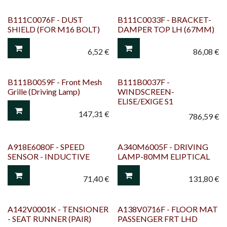
B111C0076F - DUST
B111C0033F - BRACKET-
SHIELD (FOR M16 BOLT)
DAMPER TOP LH (67MM)
6,52
€
86,08
€
B111B0059F - Front Mesh
B111B0037F -
Grille (Driving Lamp)
WINDSCREEN-
ELISE/EXIGE S1
147,31
€
786,59
€
A918E6080F - SPEED
A340M6005F - DRIVING
SENSOR - INDUCTIVE
LAMP-80MM ELIPTICAL
71,40
€
131,80
€
A142V0001K - TENSIONER
A138V0716F - FLOOR MAT
- SEAT RUNNER (PAIR)
PASSENGER FRT LHD