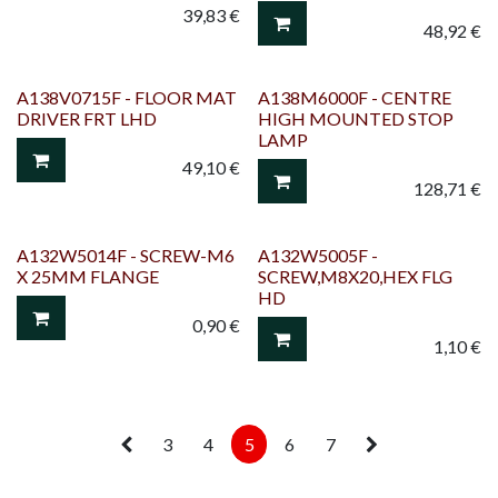
39,83
€
48,92
€
A138V0715F - FLOOR MAT
A138M6000F - CENTRE
DRIVER FRT LHD
HIGH MOUNTED STOP
LAMP
49,10
€
128,71
€
A132W5014F - SCREW-M6
A132W5005F -
X 25MM FLANGE
SCREW,M8X20,HEX FLG
HD
0,90
€
1,10
€
3
4
5
6
7