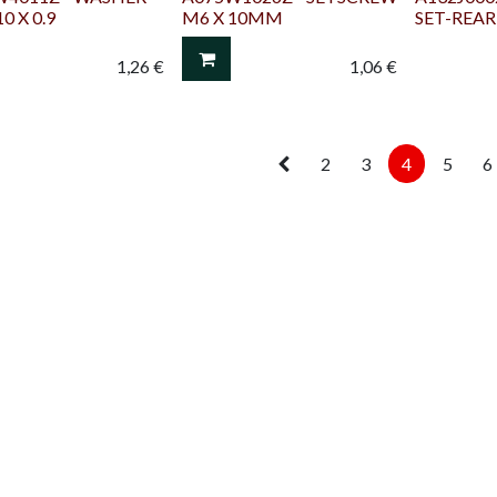
0 X 0.9
M6 X 10MM
SET-REAR
1,26
€
1,06
€
2
3
4
5
6