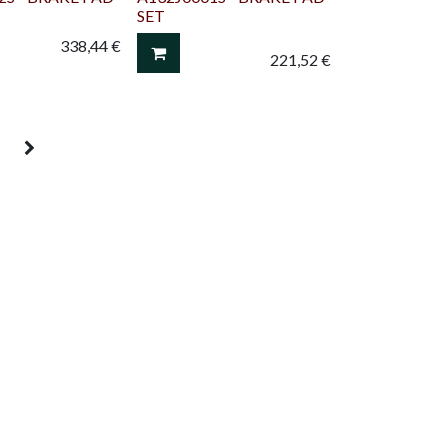
SET
338,44
€
221,52
€