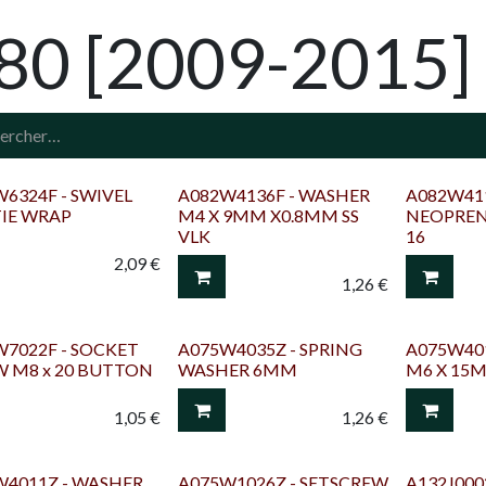
80 [2009-2015]
6324F - SWIVEL
A082W4136F - WASHER
A082W411
TIE WRAP
M4 X 9MM X0.8MM SS
NEOPREN
VLK
16
2,09
€
1,26
€
7022F - SOCKET
A075W4035Z - SPRING
A075W40
W M8 x 20 BUTTON
WASHER 6MM
M6 X 15
1,05
€
1,26
€
W4011Z - WASHER
A075W1026Z - SETSCREW
A132J000