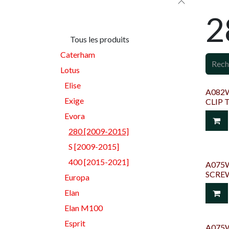
Catégories
2
Tous les produits
Caterham
Lotus
Elise
A082W
Exige
CLIP 
Evora
280 [2009-2015]
S [2009-2015]
400 [2015-2021]
A075W
SCRE
Europa
Elan
Elan M100
Esprit
A075