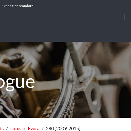
Expédition standard
À PROPOS
SERV
logue
ts
Lotus
Evora
280 [2009-2015]