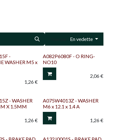
En vedette
Trier par :
5F -
A082P6080F - O RING-
E WASHER M5 x
NO10
2,06
€
1,26
€
15Z - WASHER
A075W4013Z - WASHER
MM X 1.5MM
M6 x 12.1 x 1.4 A
1,26
€
1,26
€
2S - BRAKE PAD
A132J0001S - BRAKE PAD