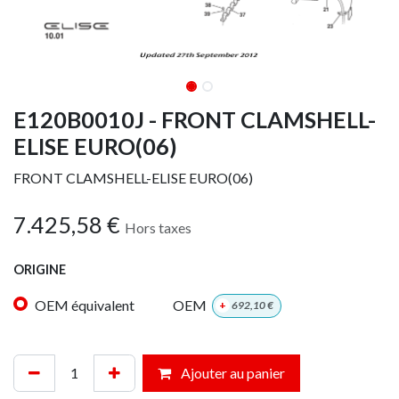
E120B0010J - FRONT CLAMSHELL-
ELISE EURO(06)
FRONT CLAMSHELL-ELISE EURO(06)
7.425,58
€
Hors taxes
ORIGINE
OEM équivalent
OEM
+
692,10
€
Ajouter au panier