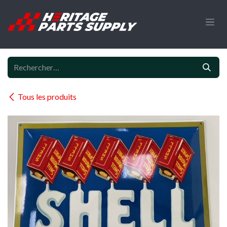
Se rendre au contenu
Tous les produits