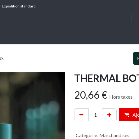
Expédition standard
À PROPOS
SERV
US
THERMAL BOT
20,66
€
Hors taxes
Ajo
Catégorie
:
Marchandises