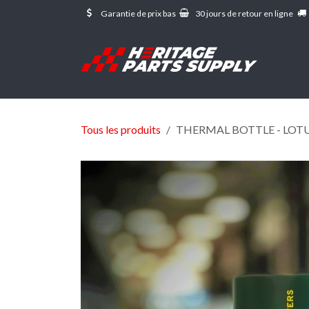
Se rendre au contenu
Garantie de prix bas
30 jours de retour en ligne
Tous les produits
THERMAL BOTTLE - LOT