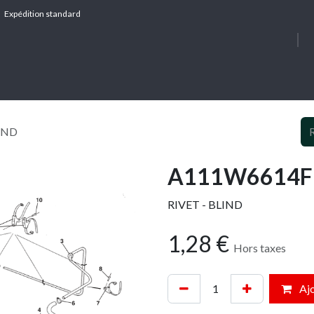
Expédition standard
À PROPOS
SERV
IND
A111W6614F -
RIVET - BLIND
1,28
€
Hors taxes
Ajo