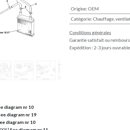
Origine
:
OEM
Catégorie
:
Chauffage, ventilat
Conditions générales
Garantie satisfait ou rembours
Expédition : 2-3 jours ouvrabl
e diagram nr 10
See diagram nr 19
ee diagram nr 10
2005]
See diagram nr 11