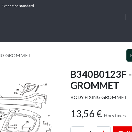
Expédition standard
À PROPOS
SERV
XING GROMMET
B340B0123F -
GROMMET
BODY FIXING GROMMET
13,56
€
Hors taxes